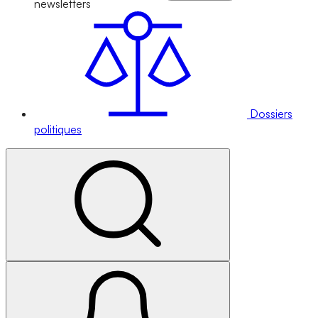
newsletters
Dossiers
politiques