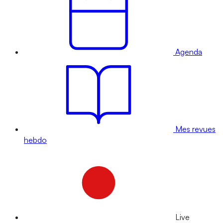
Agenda
Mes revues
hebdo
Live