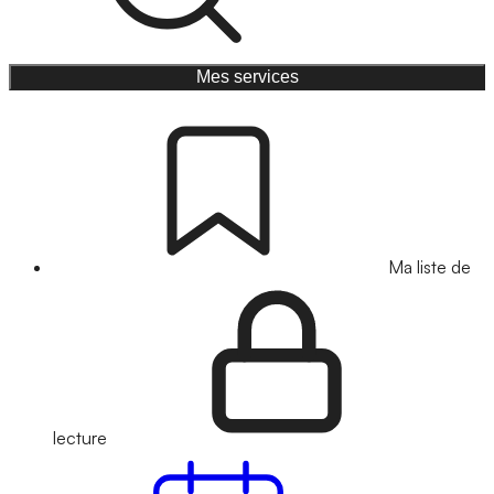
Mes services
Ma liste de
lecture