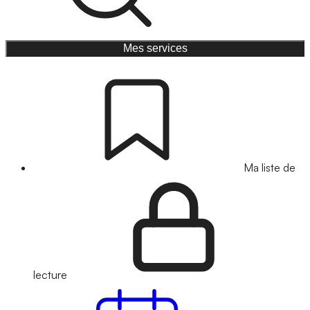
Mes services
Ma liste de
lecture