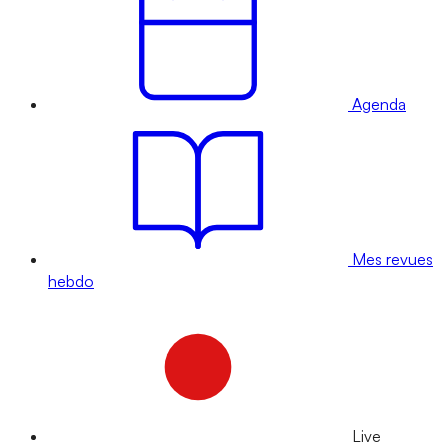
Agenda
Mes revues
hebdo
Live