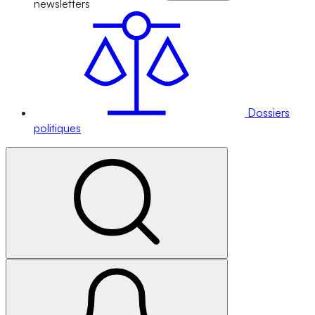
newsletters
Dossiers
politiques