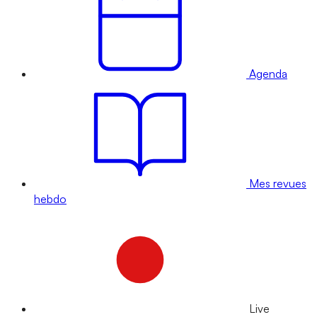
Agenda
Mes revues
hebdo
Live