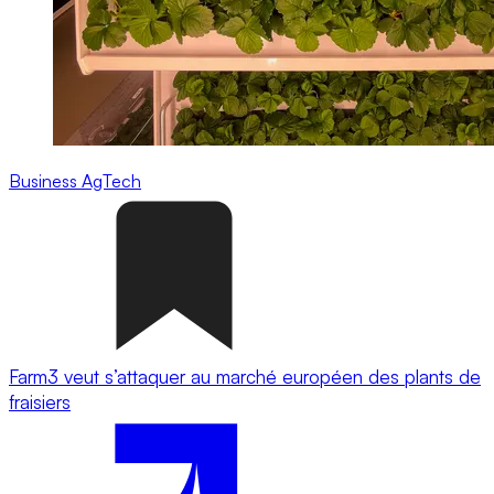
Business
AgTech
Farm3 veut s’attaquer au marché européen des plants de
fraisiers