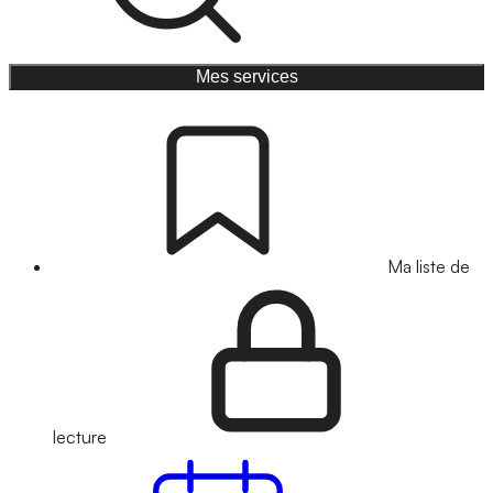
Mes services
Ma liste de
lecture