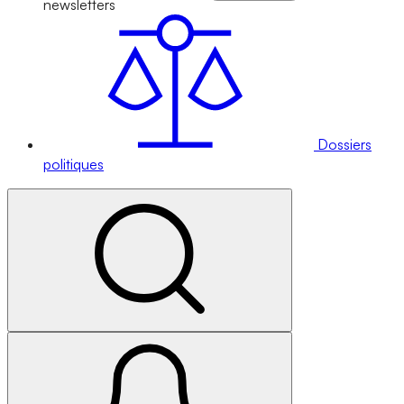
newsletters
Dossiers
politiques