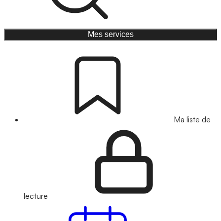
Mes services
Ma liste de
lecture