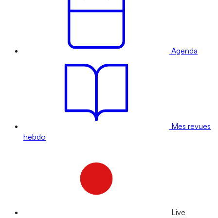
Agenda
Mes revues
hebdo
Live