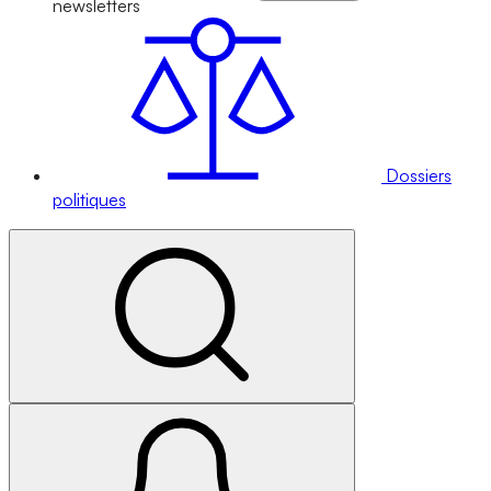
newsletters
Dossiers
politiques