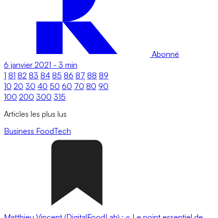
Abonné
6 janvier 2021
-
3 min
1
81
82
83
84
85
86
87
88
89
10
20
30
40
50
60
70
80
90
100
200
300
315
Articles les plus lus
Business
FoodTech
Matthieu Vincent (DigitalFoodLab) : « Le point essentiel de