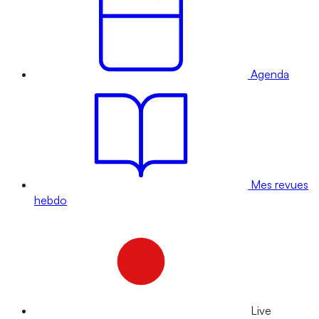
Agenda
Mes revues
hebdo
Live