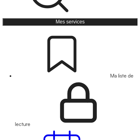
Mes services
Ma liste de
lecture