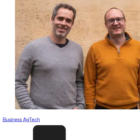
Business
AgTech