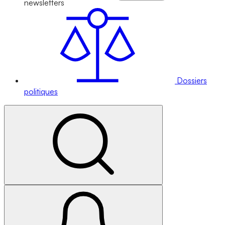
newsletters
Dossiers
politiques