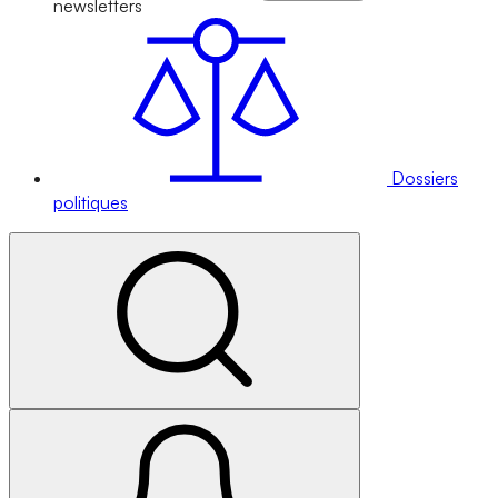
newsletters
Dossiers
politiques