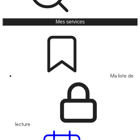
Mes services
Ma liste de
lecture