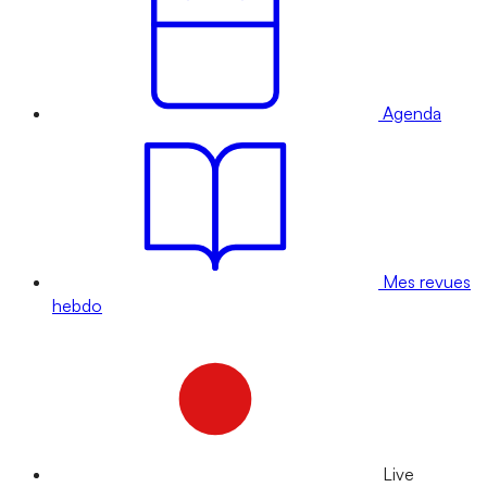
Agenda
Mes revues
hebdo
Live