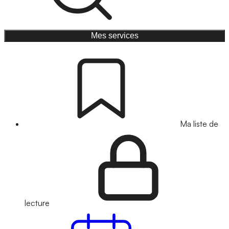
Mes services
Ma liste de
lecture