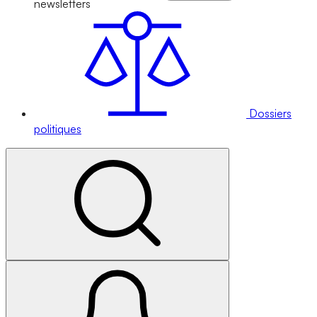
newsletters
Dossiers
politiques