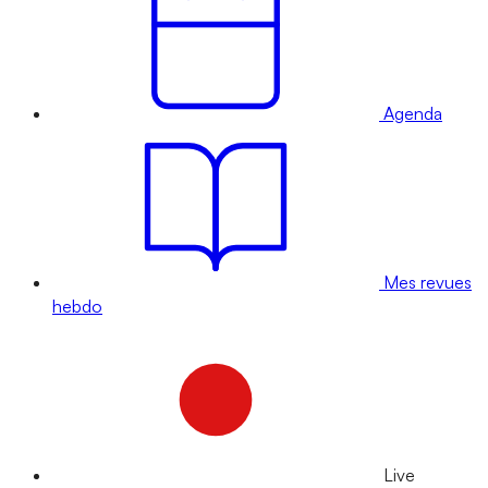
Agenda
Mes revues
hebdo
Live