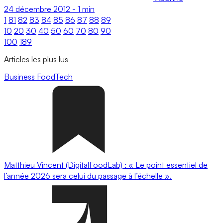
24 décembre 2012
-
1 min
1
81
82
83
84
85
86
87
88
89
10
20
30
40
50
60
70
80
90
100
189
Articles les plus lus
Business
FoodTech
Matthieu Vincent (DigitalFoodLab) : « Le point essentiel de
l’année 2026 sera celui du passage à l’échelle ».