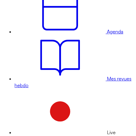
Agenda
Mes revues
hebdo
Live