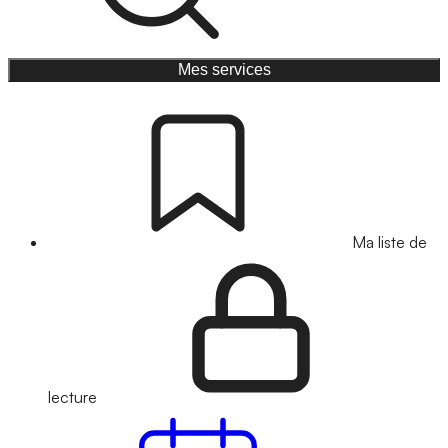
Mes services
Ma liste de
lecture