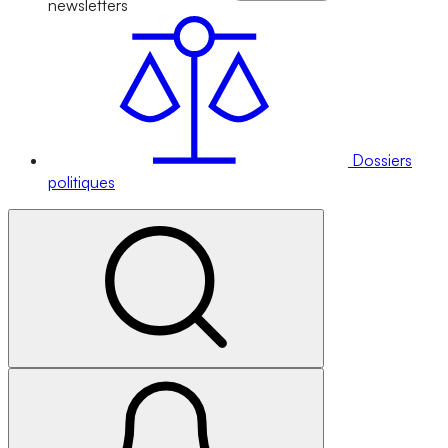
newsletters
Dossiers
politiques