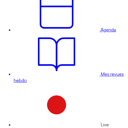
Agenda
Mes revues
hebdo
Live