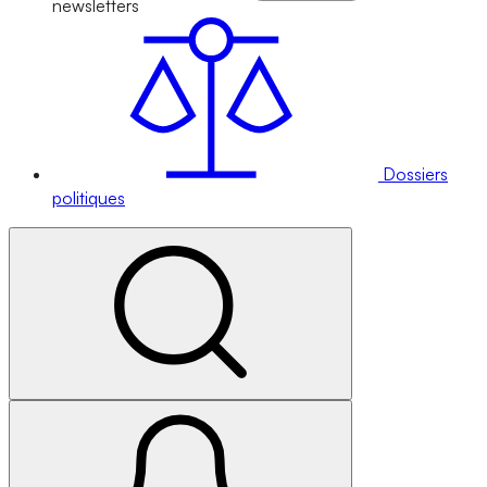
newsletters
Dossiers
politiques