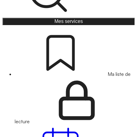
Mes services
Ma liste de
lecture