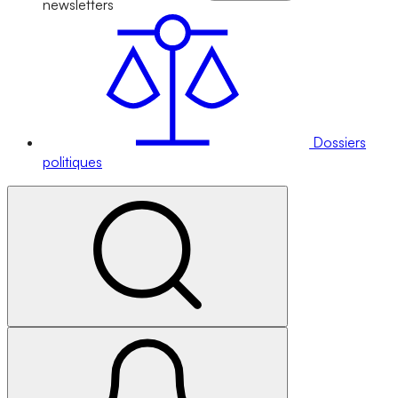
newsletters
Dossiers
politiques