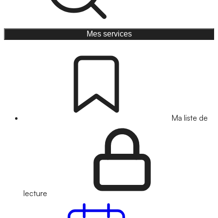
Mes services
Ma liste de
lecture