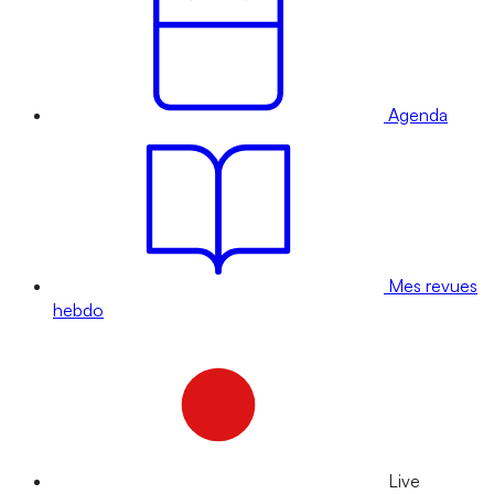
Agenda
Mes revues
hebdo
Live