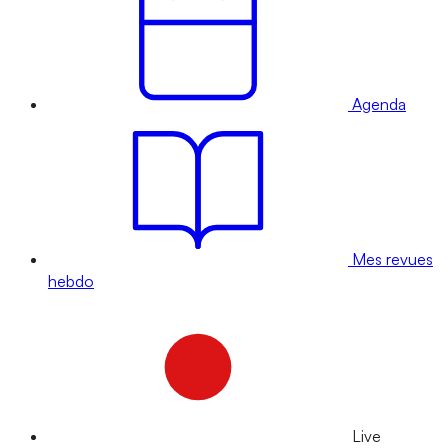
Agenda
Mes revues
hebdo
Live