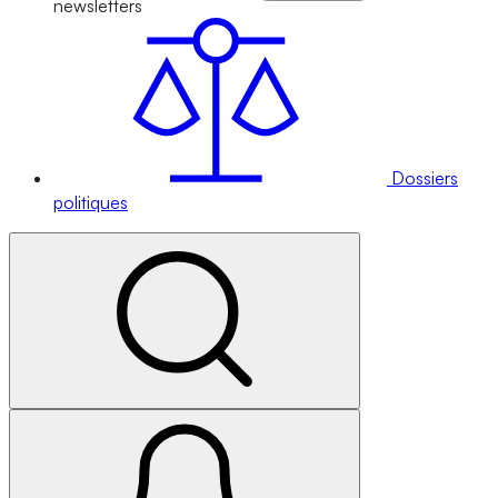
newsletters
Dossiers
politiques