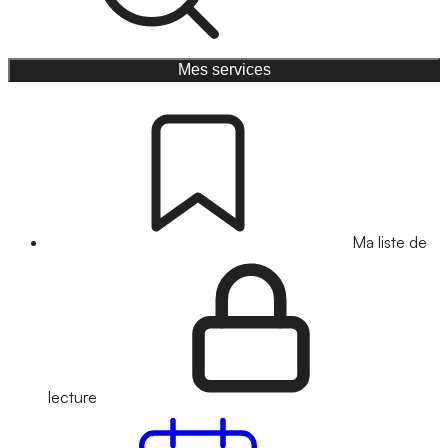
Mes services
Ma liste de
lecture