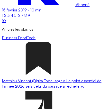
Abonné
15 février 2019
-
10 min
1
2
3
4
5
6
7
8
9
10
Articles les plus lus
Business
FoodTech
Matthieu Vincent (DigitalFoodLab) : « Le point essentiel de
l’année 2026 sera celui du passage à l’échelle ».