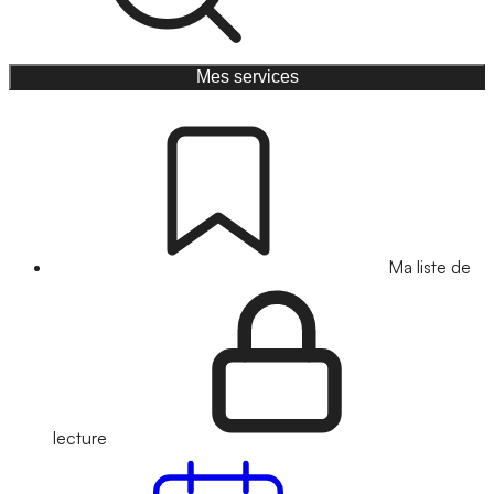
Mes services
Ma liste de
lecture