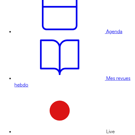
Agenda
Mes revues
hebdo
Live