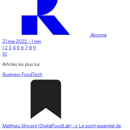
Abonné
31 mai 2022
-
1 min
1
2
3
4
5
6
7
8
9
10
Articles les plus lus
Business
FoodTech
Matthieu Vincent (DigitalFoodLab) : « Le point essentiel de