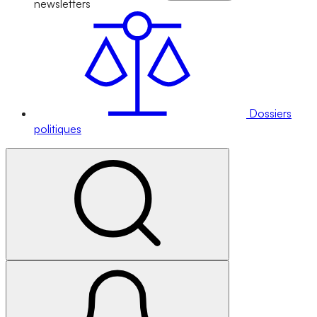
newsletters
Dossiers
politiques