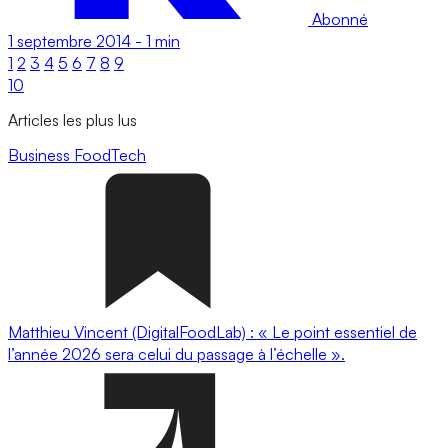
Abonné
1 septembre 2014
-
1 min
1
2
3
4
5
6
7
8
9
10
Articles les plus lus
Business
FoodTech
Matthieu Vincent (DigitalFoodLab) : « Le point essentiel de
l’année 2026 sera celui du passage à l’échelle ».