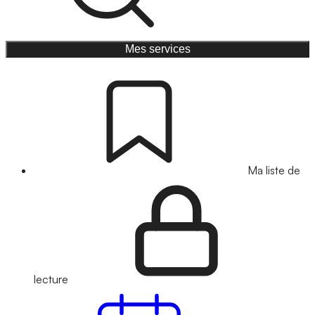
Mes services
Ma liste de
lecture