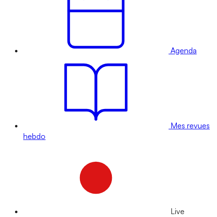
Agenda
Mes revues
hebdo
Live