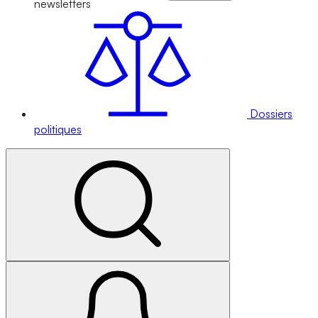
newsletters
Dossiers
politiques