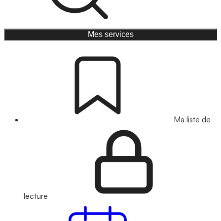
Mes services
Ma liste de
lecture