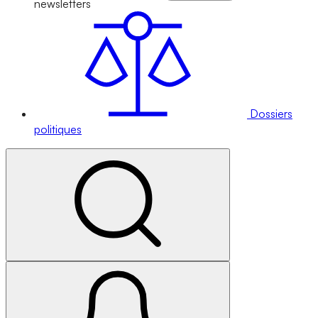
newsletters
Dossiers
politiques