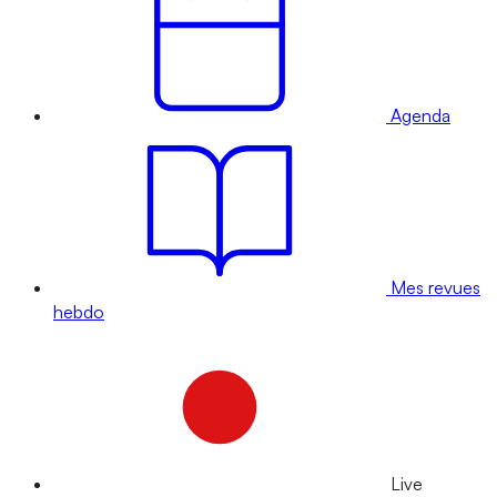
Agenda
Mes revues
hebdo
Live