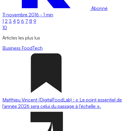
Abonné
11 novembre 2016
-
1 min
1
2
3
4
5
6
7
8
9
10
Articles les plus lus
Business
FoodTech
Matthieu Vincent (DigitalFoodLab) : « Le point essentiel de
l’année 2026 sera celui du passage à l’échelle ».