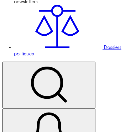
newsletters
Dossiers
politiques