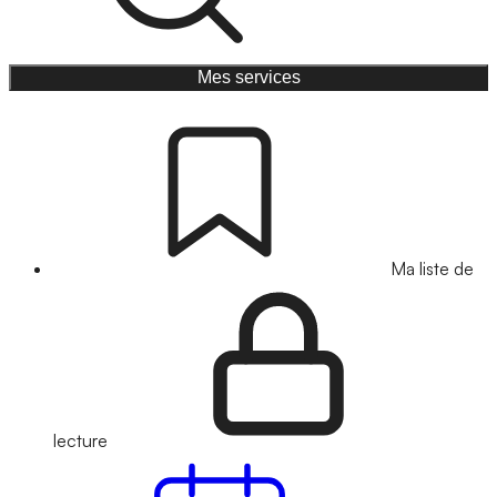
Mes services
Ma liste de
lecture