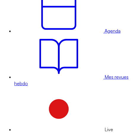
Agenda
Mes revues
hebdo
Live