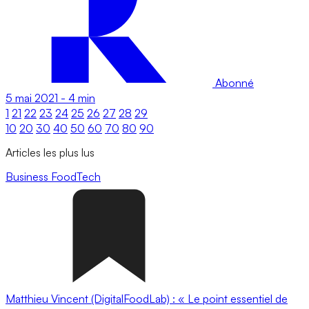
Abonné
5 mai 2021
-
4 min
1
21
22
23
24
25
26
27
28
29
10
20
30
40
50
60
70
80
90
Articles les plus lus
Business
FoodTech
Matthieu Vincent (DigitalFoodLab) : « Le point essentiel de