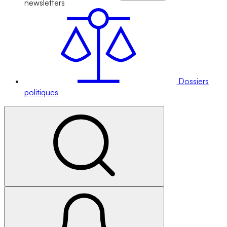
newsletters
Dossiers
politiques