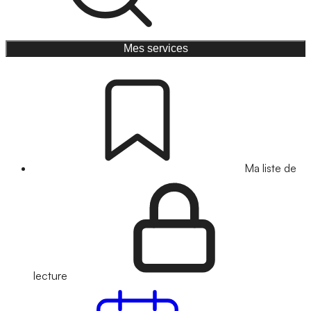
Mes services
Ma liste de
lecture