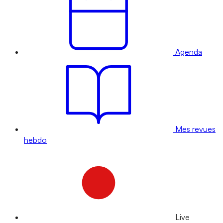
Agenda
Mes revues
hebdo
Live