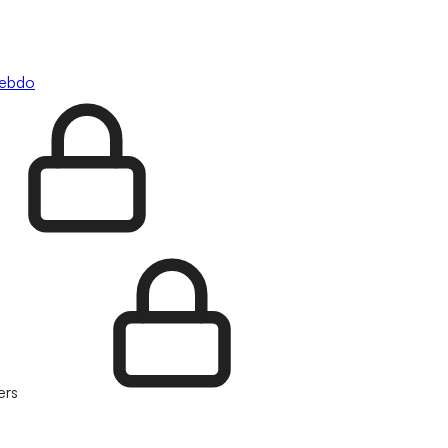
hebdo
ers