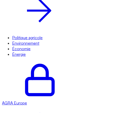
Politique agricole
Environnement
Économie
Énergie
AGRA
Europe