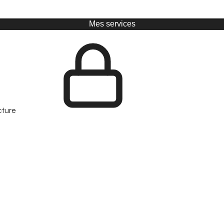
Mes services
cture