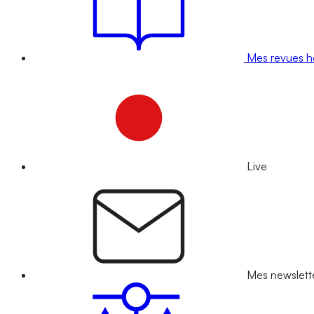
Mes revues 
Live
Mes newslett