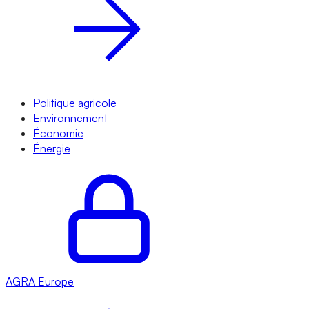
Politique agricole
Environnement
Économie
Énergie
AGRA
Europe