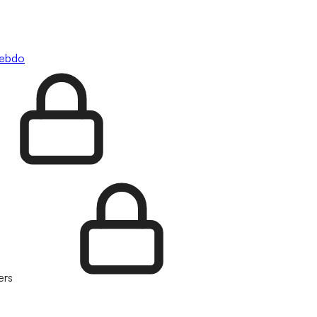
hebdo
ers