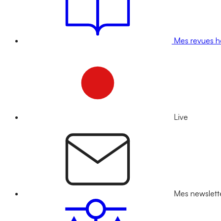
Mes revues 
Live
Mes newslett