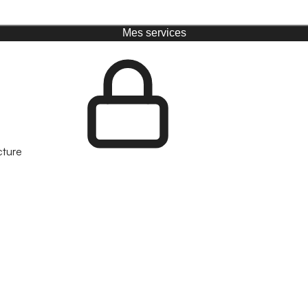
Mes services
cture