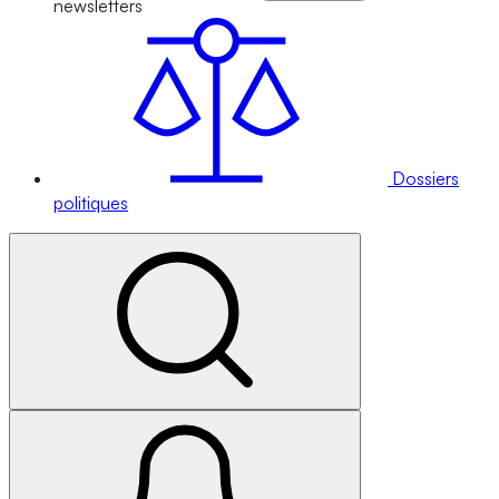
newsletters
Dossiers
politiques