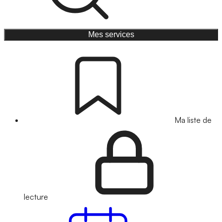
Mes services
Ma liste de
lecture