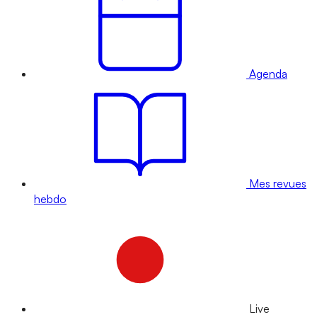
Agenda
Mes revues
hebdo
Live