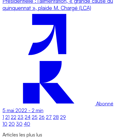
Présidentielle : l’alimentation, « grande cause du
quinquennat », plaide M. Chargé (LCA)
Abonné
5 mai 2022
-
2 min
1
21
22
23
24
25
26
27
28
29
10
20
30
40
Articles les plus lus