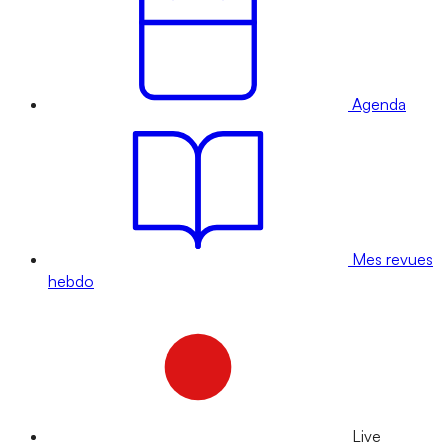
Agenda
Mes revues
hebdo
Live