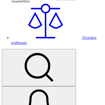
newsletters
Dossiers
politiques