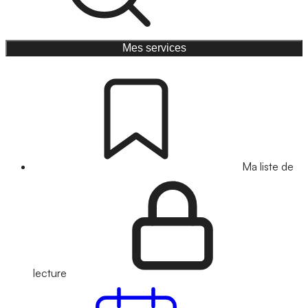
Mes services
Ma liste de
lecture