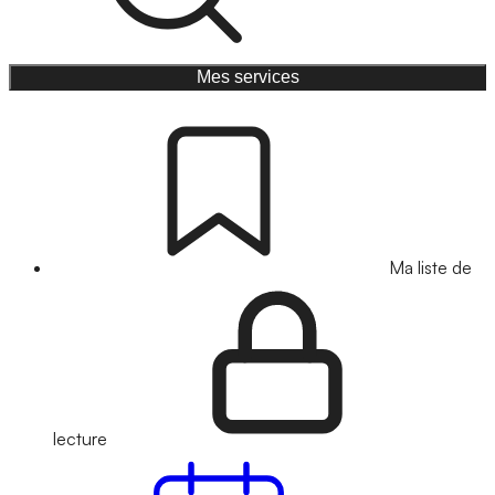
Mes services
Ma liste de
lecture