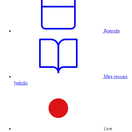
Agenda
Mes revues
hebdo
Live