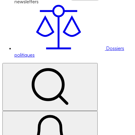
newsletters
Dossiers
politiques