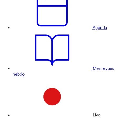
Agenda
Mes revues
hebdo
Live