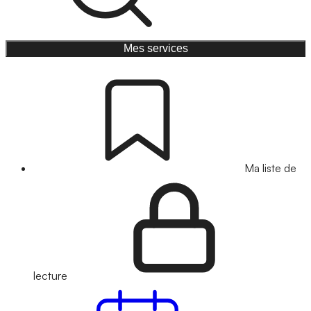
Mes services
Ma liste de
lecture