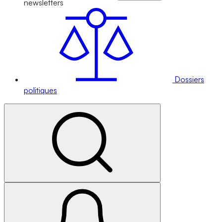
newsletters
Dossiers
politiques