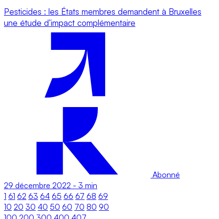
Pesticides : les États membres demandent à Bruxelles
une étude d’impact complémentaire
Abonné
29 décembre 2022
-
3 min
1
61
62
63
64
65
66
67
68
69
10
20
30
40
50
60
70
80
90
100
200
300
400
407