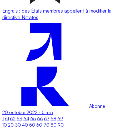
Engrais : des États membres appellent à modifier la
directive Nitrates
Abonné
20 octobre 2022
-
6 min
1
61
62
63
64
65
66
67
68
69
10
20
30
40
50
60
70
80
90