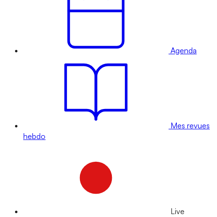
Agenda
Mes revues
hebdo
Live