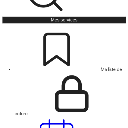
Mes services
Ma liste de
lecture