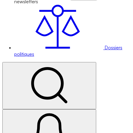
newsletters
Dossiers
politiques