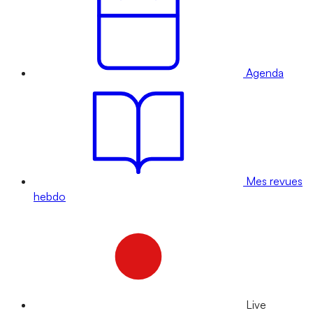
Agenda
Mes revues
hebdo
Live