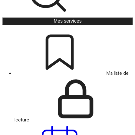
Mes services
Ma liste de
lecture