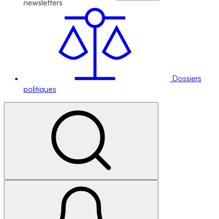
newsletters
Dossiers
politiques