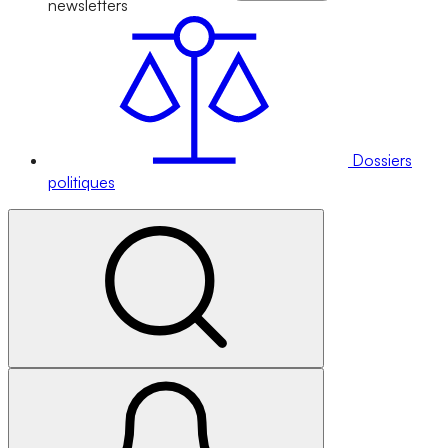
newsletters
Dossiers
politiques