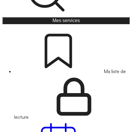
Mes services
Ma liste de
lecture