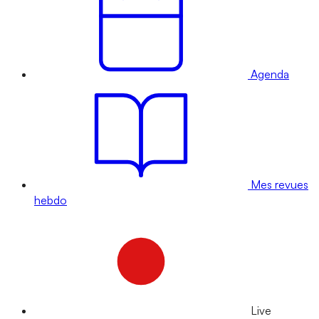
Agenda
Mes revues
hebdo
Live