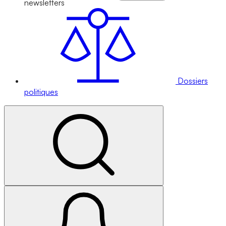
newsletters
Dossiers
politiques