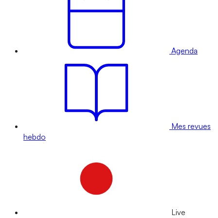
Agenda
Mes revues
hebdo
Live