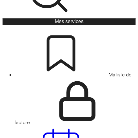
Mes services
Ma liste de
lecture