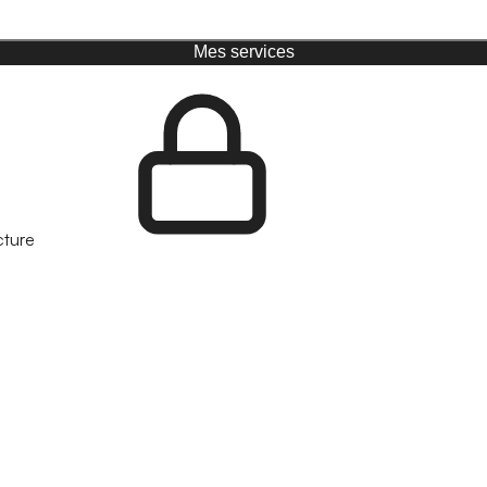
Mes services
cture