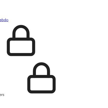
hebdo
ers