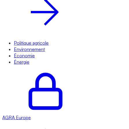
Politique agricole
Environnement
Économie
Énergie
AGRA
Europe