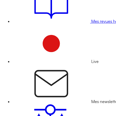
Mes revues 
Live
Mes newslett