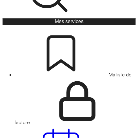
Mes services
Ma liste de
lecture