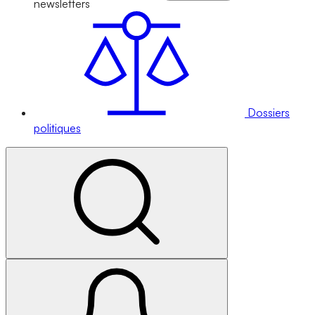
newsletters
Dossiers
politiques