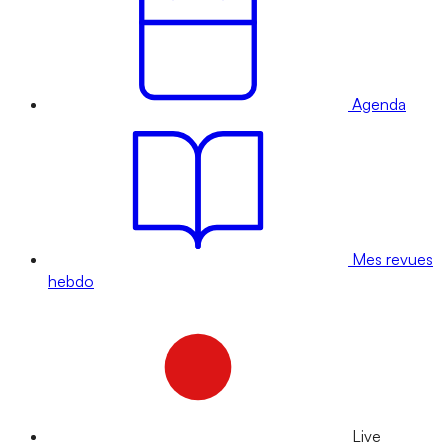
Agenda
Mes revues
hebdo
Live