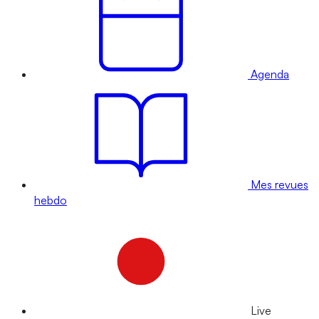
Agenda
Mes revues
hebdo
Live