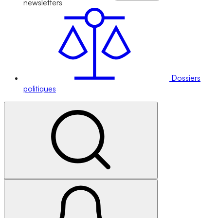
newsletters
Dossiers
politiques