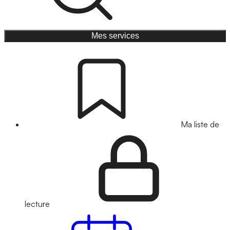
Mes services
Ma liste de
lecture