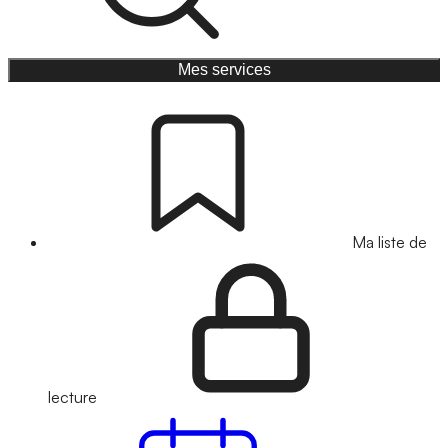
Mes services
Ma liste de
lecture