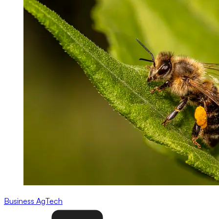
Business
AgTech