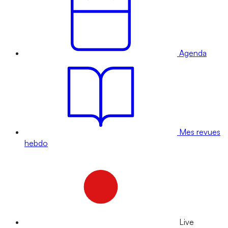
Agenda
Mes revues
hebdo
Live