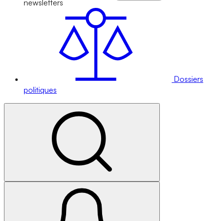
newsletters
Dossiers
politiques