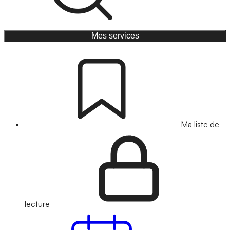
Mes services
Ma liste de
lecture