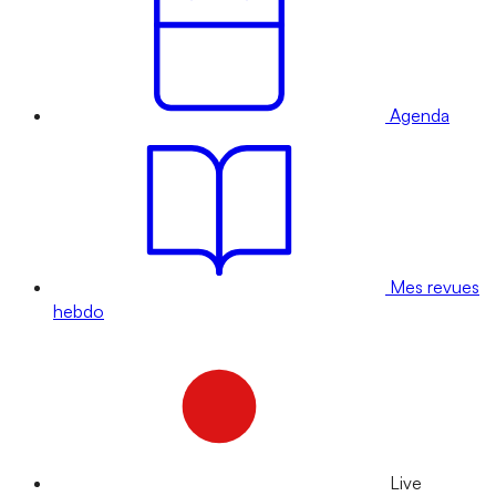
Agenda
Mes revues
hebdo
Live