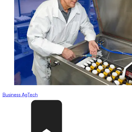
Business
AgTech