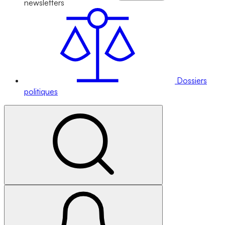
newsletters
Dossiers
politiques