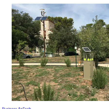
Business
AgTech