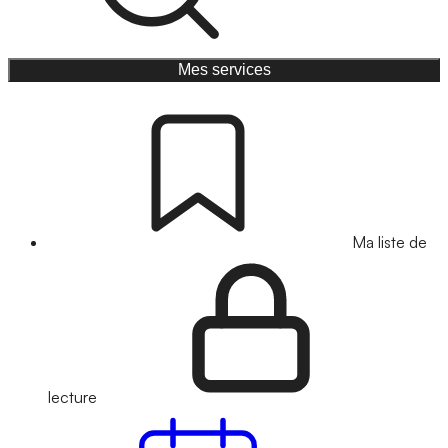
Mes services
Ma liste de
lecture