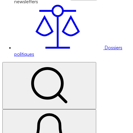
newsletters
Dossiers
politiques