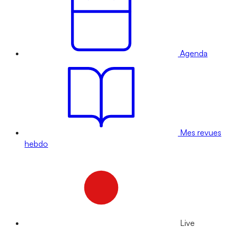
Agenda
Mes revues
hebdo
Live