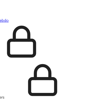
hebdo
ers