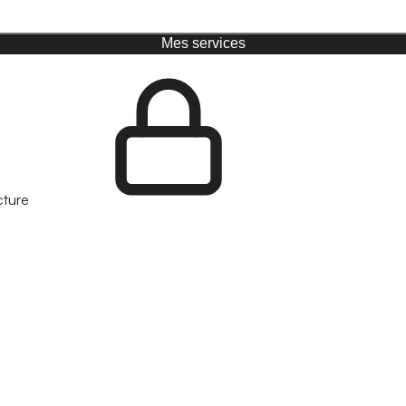
Mes services
cture