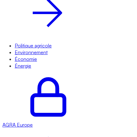
Politique agricole
Environnement
Économie
Énergie
AGRA
Europe