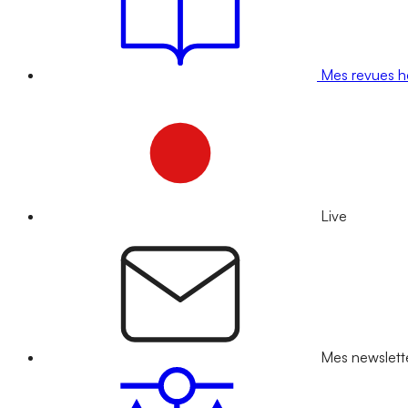
Mes revues 
Live
Mes newslett