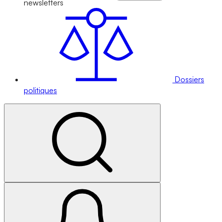
newsletters
Dossiers
politiques