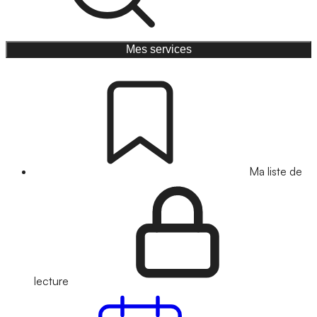
Mes services
Ma liste de
lecture