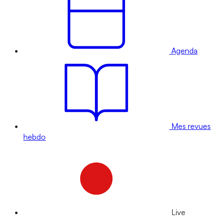
Agenda
Mes revues
hebdo
Live