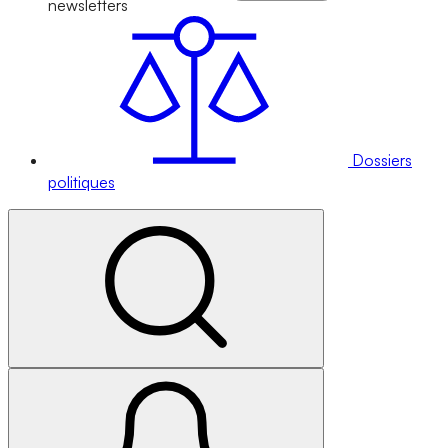
newsletters
Dossiers
politiques