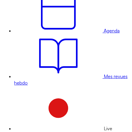
Agenda
Mes revues
hebdo
Live