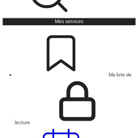
Mes services
Ma liste de
lecture