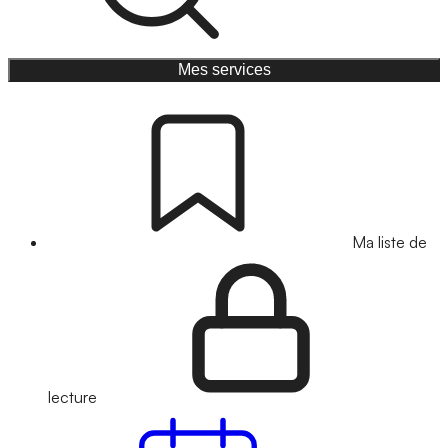
Mes services
Ma liste de
lecture