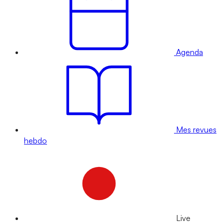
Agenda
Mes revues
hebdo
Live