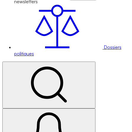
newsletters
Dossiers
politiques