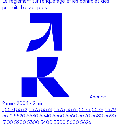
Le règlement sur l’étiquetage et les contrôles des
produits bio adoptés
Abonné
2 mars 2004
-
2 min
1
5571
5572
5573
5574
5575
5576
5577
5578
5579
5510
5520
5530
5540
5550
5560
5570
5580
5590
5100
5200
5300
5400
5500
5600
5626