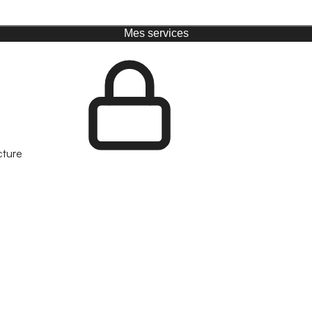
Mes services
cture