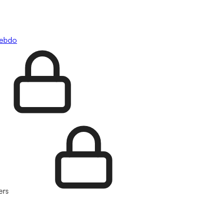
hebdo
ers