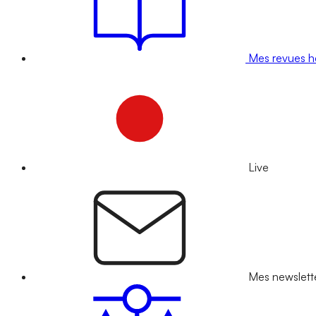
Mes revues 
Live
Mes newslett