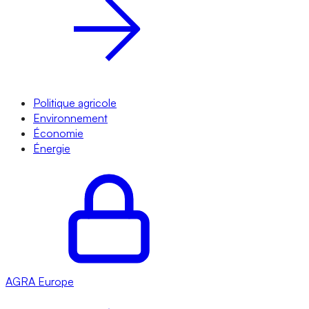
Politique agricole
Environnement
Économie
Énergie
AGRA
Europe