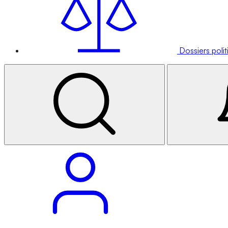
Dossiers poli