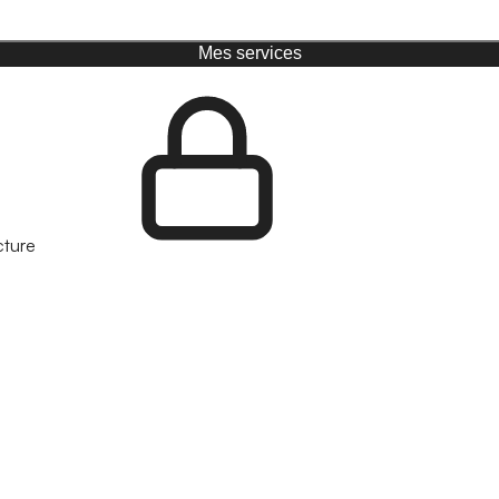
Mes services
cture