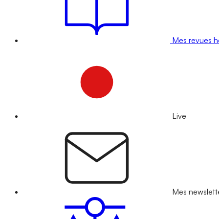
Mes revues 
Live
Mes newslett