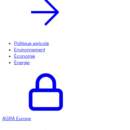
Politique agricole
Environnement
Économie
Énergie
AGRA
Europe