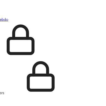
hebdo
ers