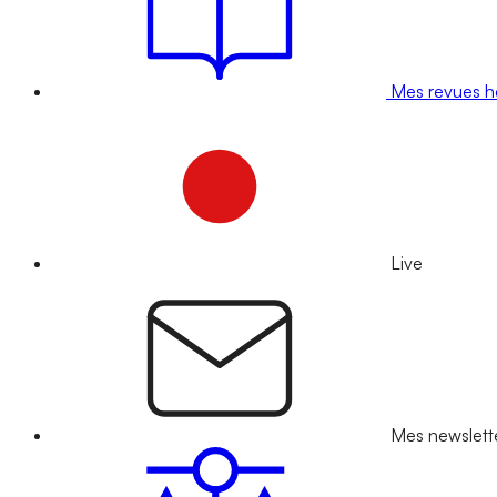
Mes revues 
Live
Mes newslett