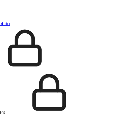
hebdo
ers