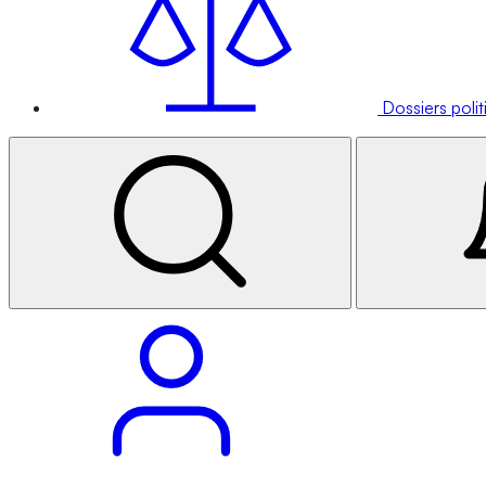
Dossiers poli