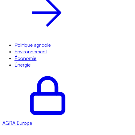
Politique agricole
Environnement
Économie
Énergie
AGRA
Europe