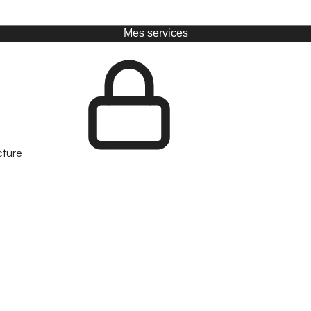
Mes services
cture