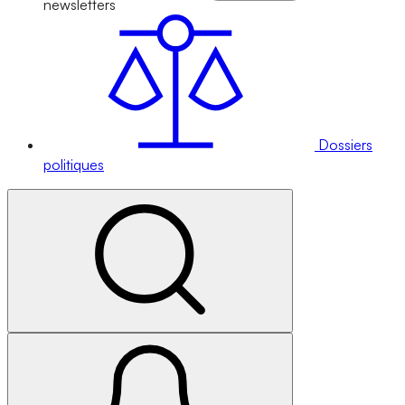
newsletters
Dossiers
politiques