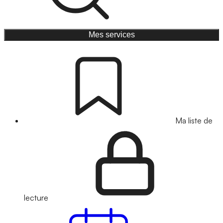
Mes services
Ma liste de
lecture