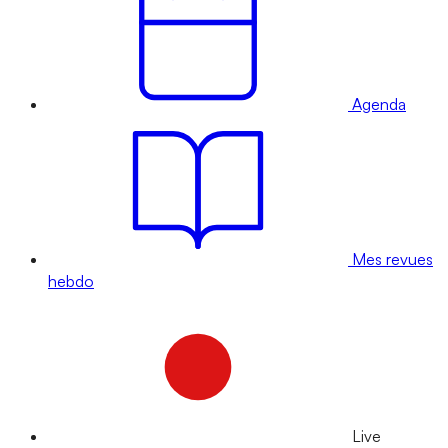
Agenda
Mes revues
hebdo
Live