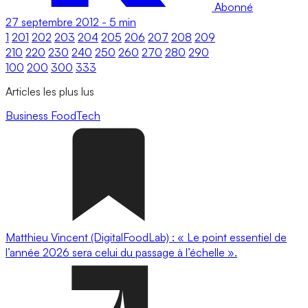
Abonné
27 septembre 2012
-
5 min
1
201
202
203
204
205
206
207
208
209
210
220
230
240
250
260
270
280
290
100
200
300
333
Articles les plus lus
Business
FoodTech
Matthieu Vincent (DigitalFoodLab) : « Le point essentiel de
l’année 2026 sera celui du passage à l’échelle ».