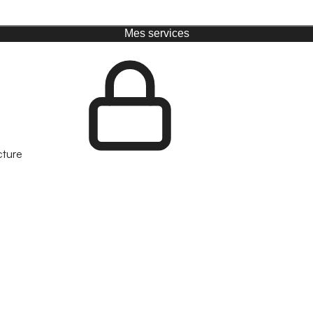
Mes services
cture