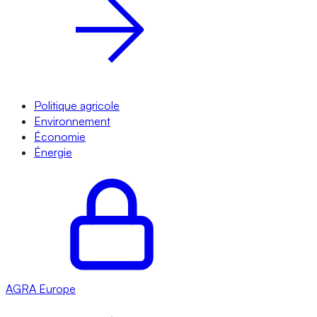
Politique agricole
Environnement
Économie
Énergie
AGRA
Europe