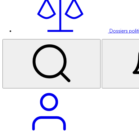
Dossiers poli