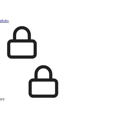
hebdo
ers