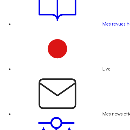
Mes revues 
Live
Mes newslett