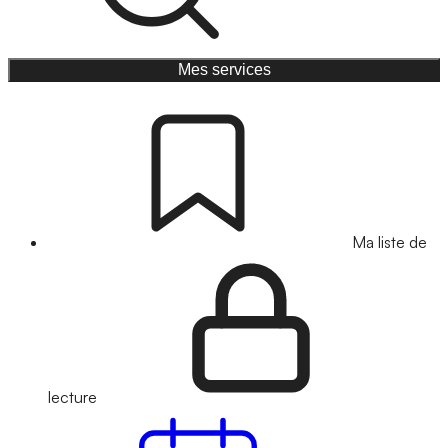
Mes services
Ma liste de
lecture