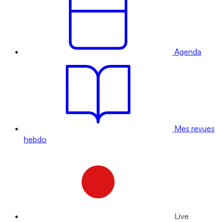
Agenda
Mes revues
hebdo
Live