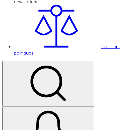
newsletters
Dossiers
politiques