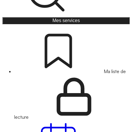
Mes services
Ma liste de
lecture