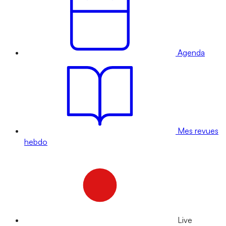
Agenda
Mes revues
hebdo
Live