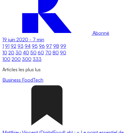
Abonné
19 juin 2020
-
7 min
1
91
92
93
94
95
96
97
98
99
10
20
30
40
50
60
70
80
90
100
200
300
333
Articles les plus lus
Business
FoodTech
Matthieu Vincent (DigitalFoodLab) : « Le point essentiel de