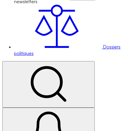
newsletters
Dossiers
politiques