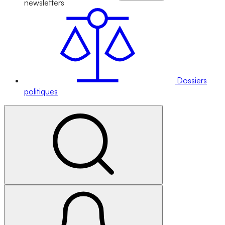
newsletters
Dossiers
politiques