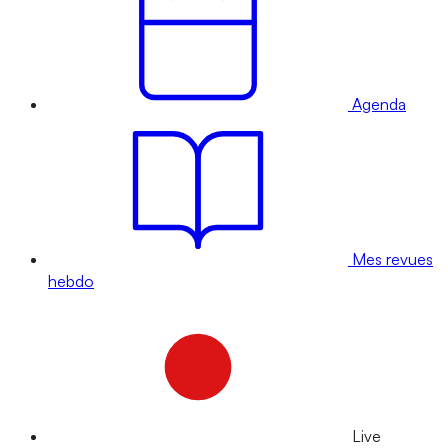
Agenda
Mes revues
hebdo
Live