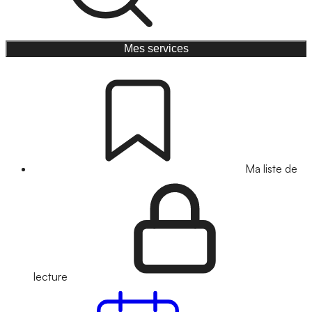
Mes services
Ma liste de
lecture