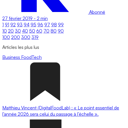
Abonné
27 février 2019
-
2 min
1
91
92
93
94
95
96
97
98
99
10
20
30
40
50
60
70
80
90
100
200
300
319
Articles les plus lus
Business
FoodTech
Matthieu Vincent (DigitalFoodLab) : « Le point essentiel de
l’année 2026 sera celui du passage à l’échelle ».