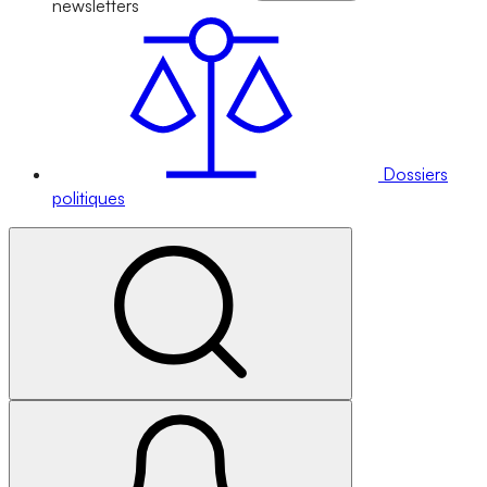
newsletters
Dossiers
politiques