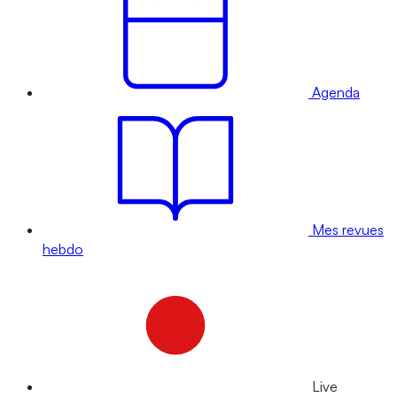
Agenda
Mes revues
hebdo
Live