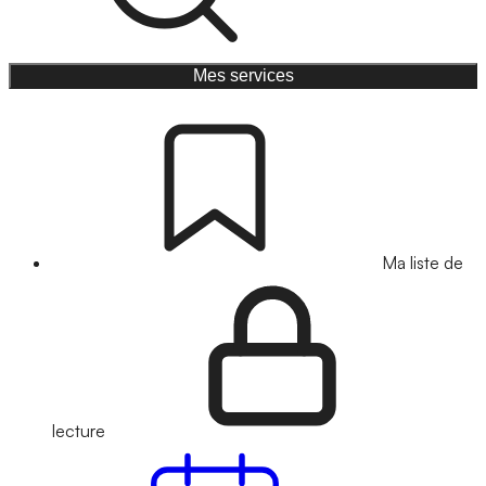
Mes services
Ma liste de
lecture