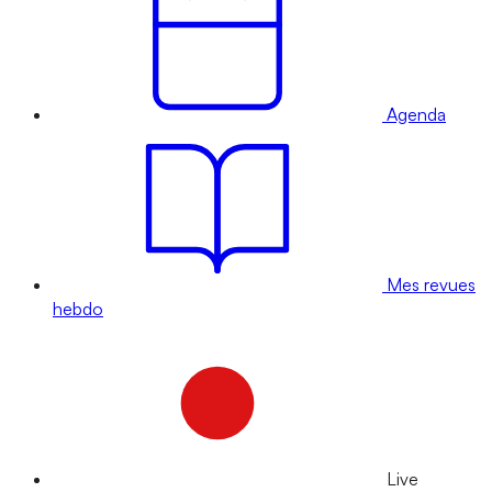
Agenda
Mes revues
hebdo
Live