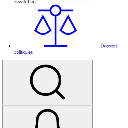
newsletters
Dossiers
politiques