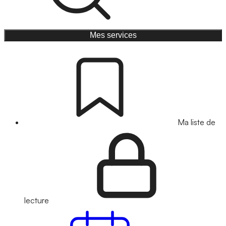
Mes services
Ma liste de
lecture