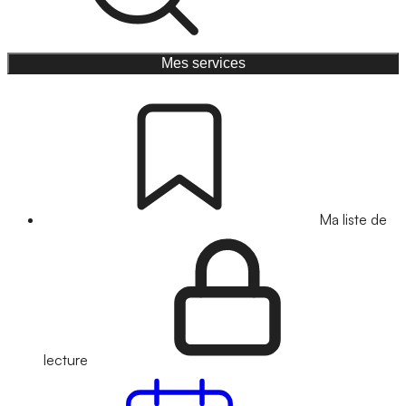
Mes services
Ma liste de
lecture