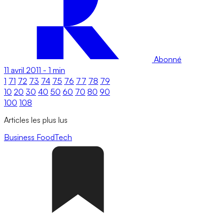
Abonné
11 avril 2011
-
1 min
1
71
72
73
74
75
76
77
78
79
10
20
30
40
50
60
70
80
90
100
108
Articles les plus lus
Business
FoodTech