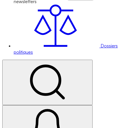
newsletters
Dossiers
politiques