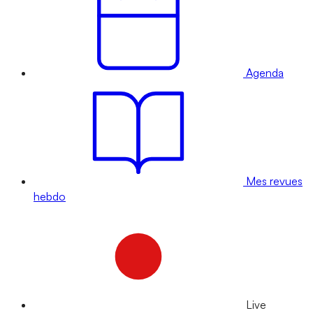
Agenda
Mes revues
hebdo
Live