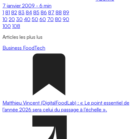
7 janvier 2009
-
6 min
1
81
82
83
84
85
86
87
88
89
10
20
30
40
50
60
70
80
90
100
108
Articles les plus lus
Business
FoodTech
Matthieu Vincent (DigitalFoodLab) : « Le point essentiel de
l’année 2026 sera celui du passage à l’échelle ».