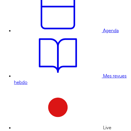
Agenda
Mes revues
hebdo
Live