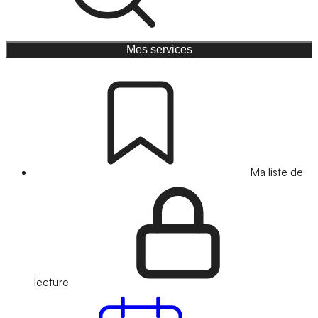
Mes services
Ma liste de
lecture