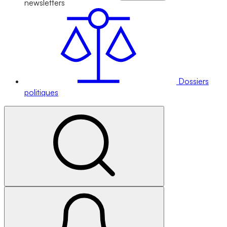
newsletters
Dossiers
politiques