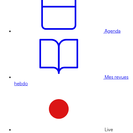
Agenda
Mes revues
hebdo
Live