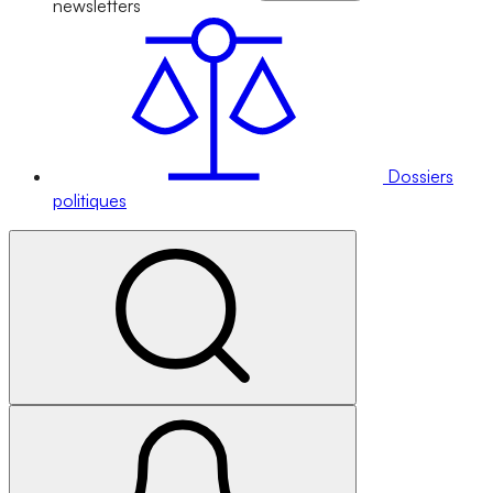
newsletters
Dossiers
politiques