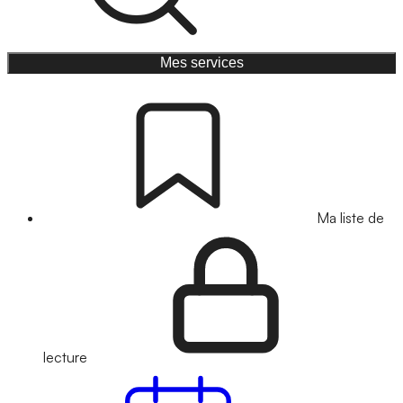
Mes services
Ma liste de
lecture