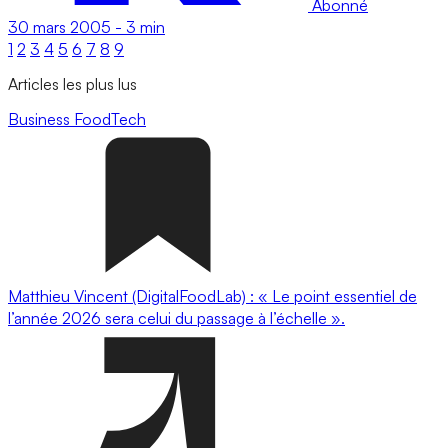
Abonné
30 mars 2005
-
3 min
1
2
3
4
5
6
7
8
9
Articles les plus lus
Business
FoodTech
Matthieu Vincent (DigitalFoodLab) : « Le point essentiel de
l’année 2026 sera celui du passage à l’échelle ».