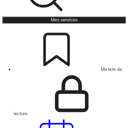
Mes services
Ma liste de
lecture