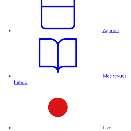
Agenda
Mes revues
hebdo
Live