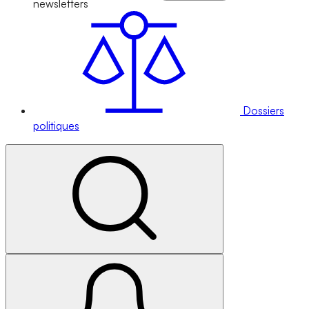
newsletters
Dossiers
politiques